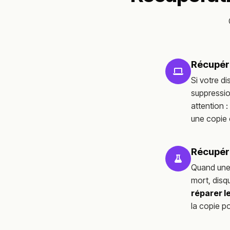
Récupéra
Si votre d
suppressio
attention :
une copie 
Récupéra
Quand une 
mort, disqu
réparer l
la copie po