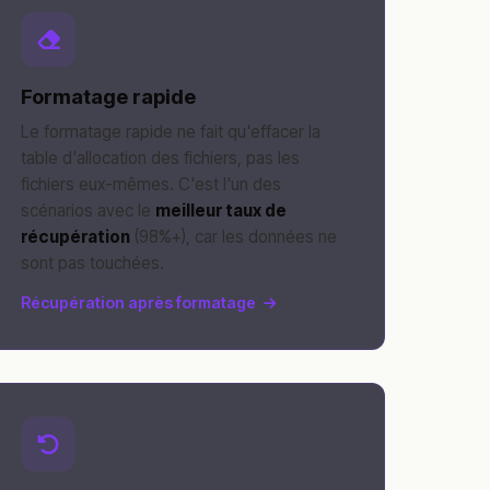
Formatage rapide
Le formatage rapide ne fait qu'effacer la
table d'allocation des fichiers, pas les
fichiers eux-mêmes. C'est l'un des
scénarios avec le
meilleur taux de
récupération
(98%+), car les données ne
sont pas touchées.
Récupération après formatage