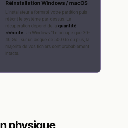
Réinstallation Windows / macOS
L'installateur a formaté votre partition puis
réécrit le système par-dessus. La
récupération dépend de la
quantité
réécrite
. Un Windows 11 n'occupe que 30-
40 Go : sur un disque de 500 Go ou plus, la
majorité de vos fichiers sont probablement
intacts.
on physique