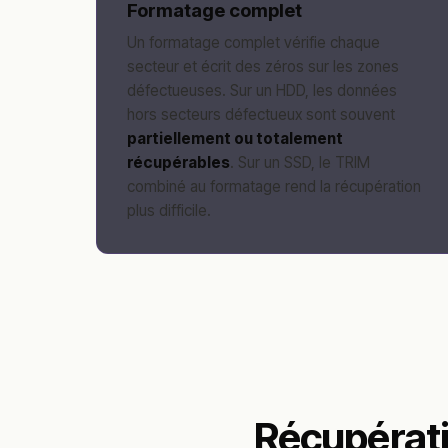
Formatage complet
Un formatage complet vérifie chaque
secteur et écrit des zéros sur les zones
défectueuses. Sur un HDD, les données
hors secteurs défectueux sont souvent
partiellement ou totalement
récupérables
. Sur un SSD, le TRIM
combiné au formatage rend la récupération
plus difficile.
Récupérati