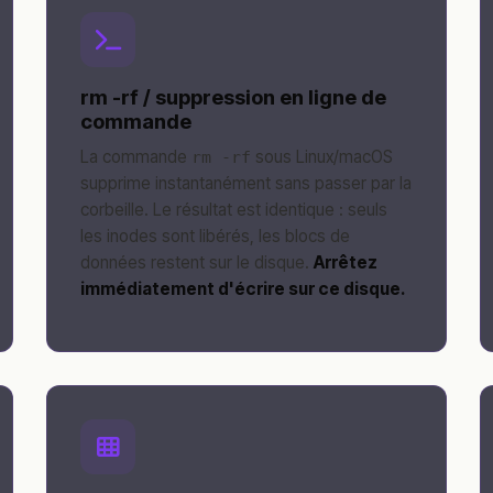
rm -rf / suppression en ligne de
commande
La commande
sous Linux/macOS
rm -rf
supprime instantanément sans passer par la
corbeille. Le résultat est identique : seuls
les inodes sont libérés, les blocs de
données restent sur le disque.
Arrêtez
immédiatement d'écrire sur ce disque.