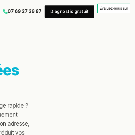
07 69 27 29 87
Diagnostic gratuit
ées
age rapide ?
quement
son adresse,
réduit vos