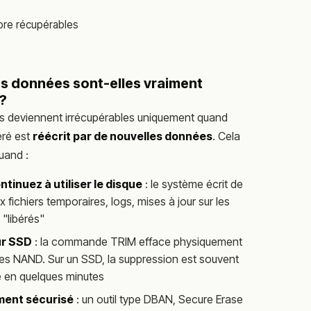
ore récupérables
s données sont-elles vraiment
?
 deviennent irrécupérables uniquement quand
éré est
réécrit par de nouvelles données
. Cela
uand :
tinuez à utiliser le disque
: le système écrit de
 fichiers temporaires, logs, mises à jour sur les
 "libérés"
ur SSD
: la commande TRIM efface physiquement
ules NAND. Sur un SSD, la suppression est souvent
ve en quelques minutes
ment sécurisé
: un outil type DBAN, Secure Erase