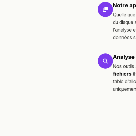
Notre ap
Quelle que
du disque 
l'analyse e
données s
Analyse 
Nos outils
fichiers
(h
table d'all
uniquement