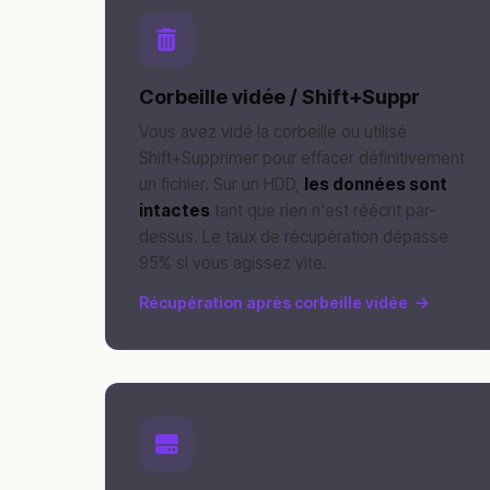
Corbeille vidée / Shift+Suppr
Vous avez vidé la corbeille ou utilisé
Shift+Supprimer pour effacer définitivement
un fichier. Sur un HDD,
les données sont
intactes
tant que rien n'est réécrit par-
dessus. Le taux de récupération dépasse
95% si vous agissez vite.
Récupération après corbeille vidée