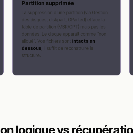
Partition supprimée
La suppression d'une partition (via Gestion
des disques, diskpart, GParted) efface la
table de partition (MBR/GPT) mais pas les
données. Le disque apparaît comme "non
alloué". Vos fichiers sont
intacts en
dessous
, il suffit de reconstruire la
structure.
on logique vs récupérati