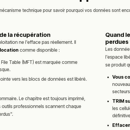
écanisme technique pour savoir pourquoi vos données sont enc
 de la récupération
Quand le
perdues 
itation ne l'efface pas réellement. Il
Les données
llocation
comme disponible :
l'espace lib
er File Table (MFT) est marquée comme
se produit q
isque.
Vous con
 pointe vers les blocs de données est libéré.
nouveaux
secteurs
sommaire. Le chapitre est toujours imprimé,
TRIM s
os outils professionnels scannent chaque
les cell
erdus".
définiti
Efface