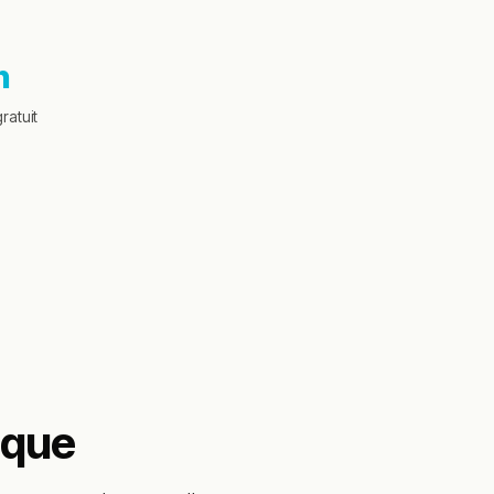
h
ratuit
aque