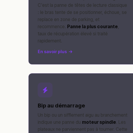
C'est la panne de têtes de lecture classique
: le bras tente de se positionner, échoue, se
replace en zone de parking, et
recommence.
Panne la plus courante
,
taux de récupération élevé si traité
rapidement.
En savoir plus
Bip au démarrage
Un bip ou un sifflement aigu au branchement
indique une panne du
moteur spindle
. Les
plateaux ne parviennent pas à tourner. Cette