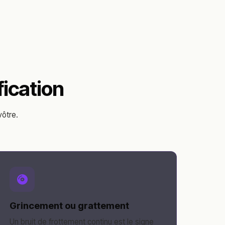
fication
vôtre.
Grincement ou grattement
Un bruit de frottement continu est le signe