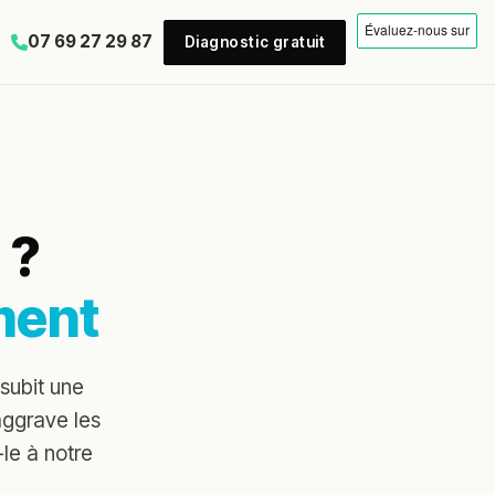
07 69 27 29 87
Diagnostic gratuit
 ?
ment
subit une
ggrave les
le à notre