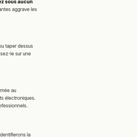
ez sous aucun
lantes aggrave les
ou taper dessus
osez-le sur une
ormée au
s électroniques.
ofessionnels.
identifierons la