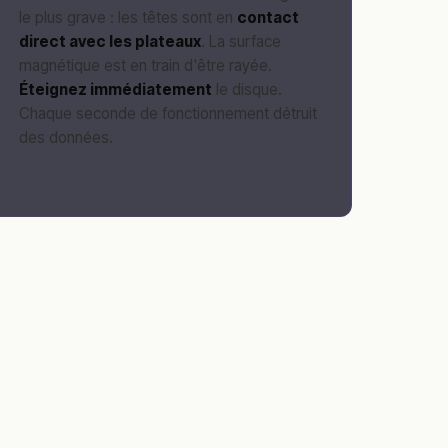
le plus grave : les têtes sont en
contact
direct avec les plateaux
. La surface
magnétique est en train d'être rayée.
Éteignez immédiatement
le disque.
Chaque seconde de fonctionnement détruit
des données.