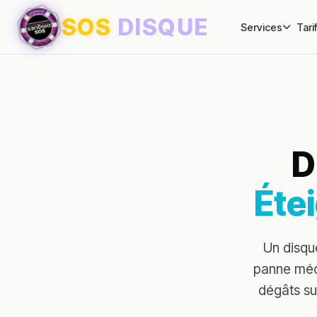
SOS
DISQUE
Services
Tari
D
Éte
Un disqu
panne méc
dégâts su