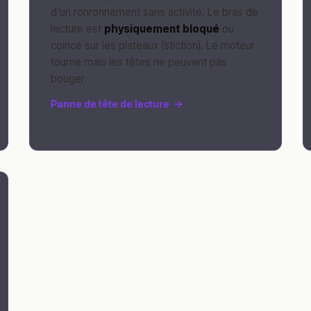
d'un ronronnement sans activité. Le bras de
lecture est
physiquement bloqué
ou
coincé sur les plateaux (stiction). Le moteur
tourne mais les têtes ne peuvent pas
bouger.
Panne de tête de lecture