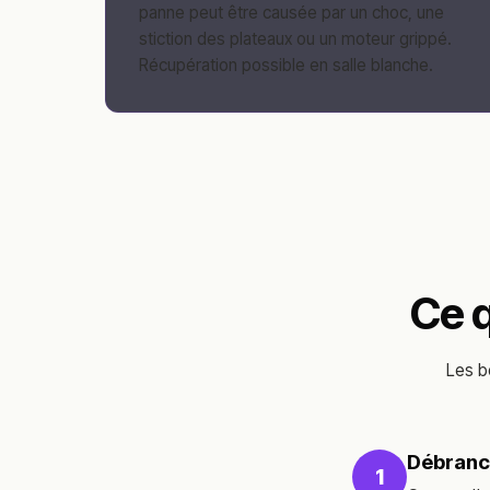
panne peut être causée par un choc, une
stiction des plateaux ou un moteur grippé.
Récupération possible en salle blanche.
Ce q
Les b
Débranc
1