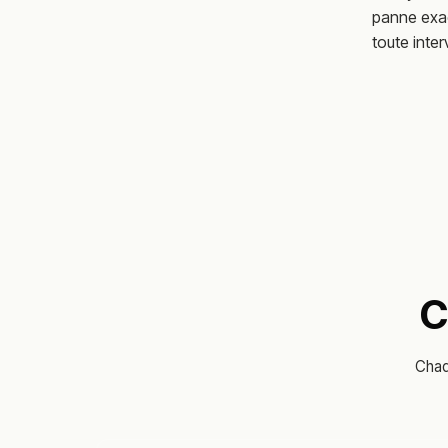
panne exac
toute inte
C
Chaq