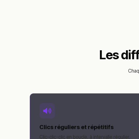
Les dif
Chaqu
Clics réguliers et répétitifs
Clic-clic-clic en boucle, à intervalle régulier.