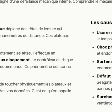
 signe d'une défaillance mécanique interne. Comprendre le méca
Les cau
que
déplace des têtes de lecture qui
Usure n
0 nanomètres de distance. Ces plateaux
le temps,
Choc p
ctement les têtes, il effectue un
et endo
ux claquement
. Le contrôleur du disque
Surtens
et recommence. Ce phénomène est connu
endommag
.
Défaut 
Seagate 
t de toucher physiquement les plateaux et
pannes 
es vos données. C'est ce qu'on appelle
Surcha
ventila