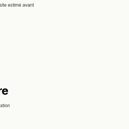
site estimé avant
re
ation