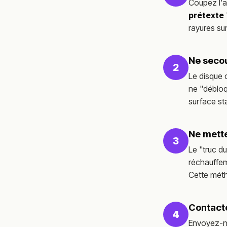
Coupez l'a
prétexte
rayures su
Ne secou
2
Le disque 
ne "débloq
surface st
Ne mette
3
Le "truc d
réchauffem
Cette méth
Contacte
4
Envoyez-n