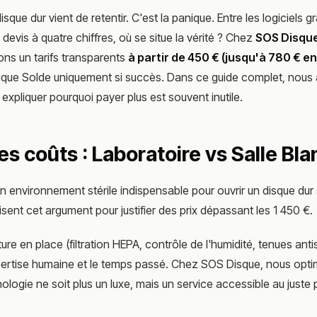
isque dur vient de retentir. C'est la panique. Entre les logiciels gr
 devis à quatre chiffres, où se situe la vérité ? Chez
SOS Disqu
ons un tarifs transparents
à partir de 450 € (jusqu'à 780 € en
itique Solde uniquement si succès. Dans ce guide complet, nous 
 expliquer pourquoi payer plus est souvent inutile.
es coûts : Laboratoire vs Salle Bl
un environnement stérile indispensable pour ouvrir un disque du
isent cet argument pour justifier des prix dépassant les 1 450 €.
ture en place (filtration HEPA, contrôle de l'humidité, tenues anti
xpertise humaine et le temps passé. Chez SOS Disque, nous opt
logie ne soit plus un luxe, mais un service accessible au juste pr