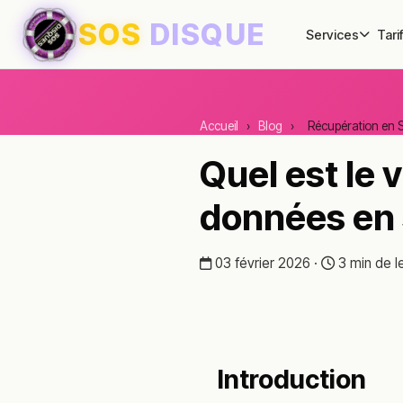
SOS
DISQUE
Services
Tari
Accueil
›
Blog
›
Récupération en S
Quel est le 
données en 
03 février 2026 ·
3 min de l
Introduction