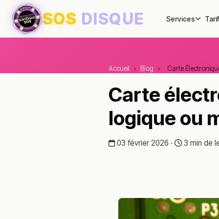
SOS
DISQUE
Services
Tari
Accueil
›
Blog
›
Carte Électroniq
Carte élect
logique ou 
03 février 2026 ·
3 min de l