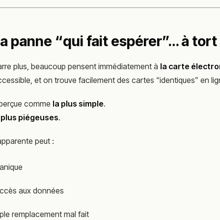
La panne “qui fait espérer”… à tort
arre plus, beaucoup pensent immédiatement à
la carte électr
 accessible, et on trouve facilement des cartes “identiques” en lig
t perçue comme
la plus simple
.
 plus piégeuses
.
pparente peut :
anique
’accès aux données
ple remplacement mal fait