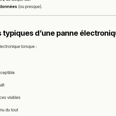
 données
(ou presque).
typiques d’une panne électroni
ectronique lorsque :
s
rceptible
aît
ces visibles
nu du tout